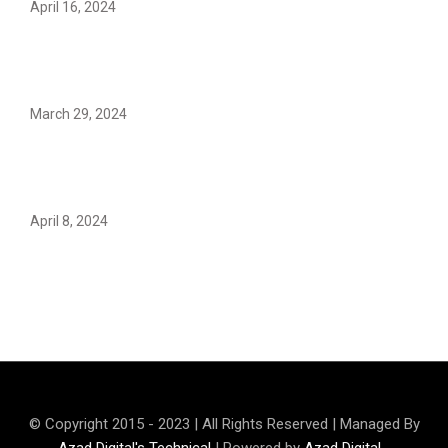
April 16, 2024
Hareem Shah video leak: déjà vu of controversial
pattern?
March 29, 2024
Earth’s oldest earthquake evidence found in South
African rocks
April 8, 2024
Maryam Nafees says she will not work with Khalil Ur-
Rehman Qamar
© Copyright 2015 - 2023 | All Rights Reserved | Managed By