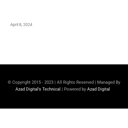
Earth’s oldest earthquake evidence found in South African
rocks
April 8, 2024
Maryam Nafees says she will not work with Khalil Ur-
Rehman Qamar
© Copyright 2015 - 2023 | All Rights Reserved | Managed By
Azad Digital's Technical
| Powered by
Azad Digital