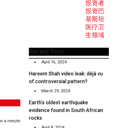
投资者
投资巴
基斯坦
医疗卫
生领域
Recent Post
April 16, 2024
Hareem Shah video leak: déjà vu
of controversial pattern?
March 29, 2024
Earth’s oldest earthquake
evidence found in South African
rocks
n a minute
April 8, 2024