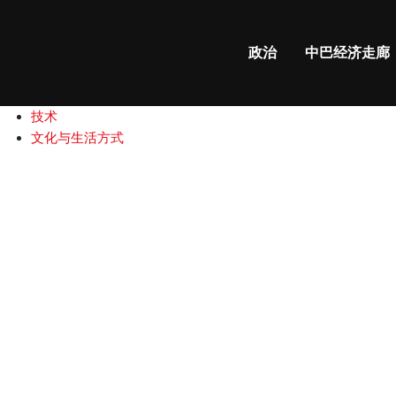
政治
中巴经济走廊
政治
中巴经济走廊
国际新闻
中巴关系
商业和财经
技术
文化与生活方式
32
年
的
等