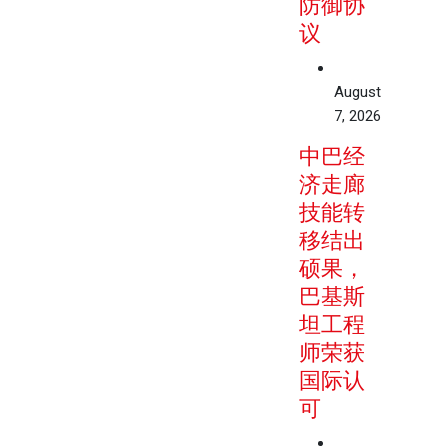
防御协
议
August
7, 2026
中巴经
济走廊
技能转
移结出
硕果，
巴基斯
坦工程
师荣获
国际认
可