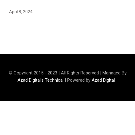
April 8, 2024
Maryam Nafees says she will not work with Khalil Ur-
Rehman Qamar
© Copyright 2015 - 2023 | All Rights Reserved | Managed By
Azad Digital's Technical
| Powered by
Azad Digital