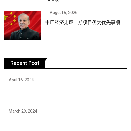
August 6, 2026
中巴经济走廊二期项目仍为优先事项
Recent Post
April 16, 2024
Hareem Shah video leak: déjà vu of controversial
pattern?
March 29, 2024
Earth’s oldest earthquake evidence found in South
African rocks