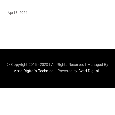
April 8, 2024
Maryam Nafees says she will not work with Khalil Ur-
Rehman Qamar
© Copyright 2015 - 2023 | All Rights Reserved | Managed By
Azad Digital's Technical
| Powered by
Azad Digital