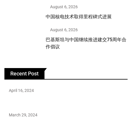
August 6, 2026
中国核电技术取得里程碑式进展
August 6, 2026
巴基斯坦与中国继续推进建交75周年合
作倡议
Recent Post
April 16, 2024
Hareem Shah video leak: déjà vu of controversial pattern?
March 29, 2024
Earth’s oldest earthquake evidence found in South African
rocks