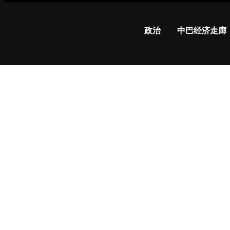
政治
中巴经济走廊
研究发
现，夜
间人造
光与患
2型糖
尿病的
风险较