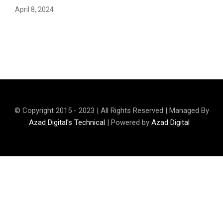
April 8, 2024
Maryam Nafees says she will not work with Khalil Ur-
Rehman Qamar
© Copyright 2015 - 2023 | All Rights Reserved | Managed By
Azad Digital's Technical
| Powered by
Azad Digital