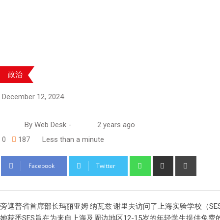
政治
December 12, 2024
By
Web Desk
-
2 years ago
0
187
Less than a minute
Whatsapp
Share
Print
Facebook
Twitter
via
Email
旁遮普省首席部长玛丽亚姆·纳瓦兹·谢里夫访问了上海实验学校（
她获悉SES旨在为来自上海及周边地区12-15岁的年轻学生提供免