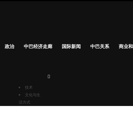
政治
中巴经济走廊
政治
中巴经济走廊
国际新闻
中巴关系
商业和
国际新闻
更多的
中巴关系
商业和财
经
技术
文化与生
活方式
Skip
to
content