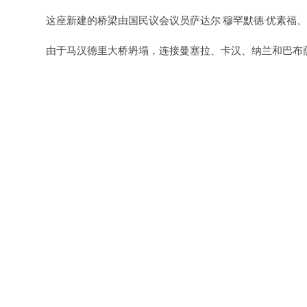
这座新建的桥梁由国民议会议员萨达尔·穆罕默德·优素福
由于马汉德里大桥坍塌，连接曼塞拉、卡汉、纳兰和巴布