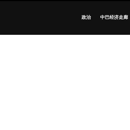
政治
中巴经济走廊
游客
前往
Kagh
an
Valle
y的
好消