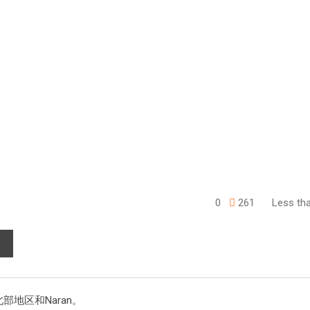
0
261
Less tha
北部地区和Naran。