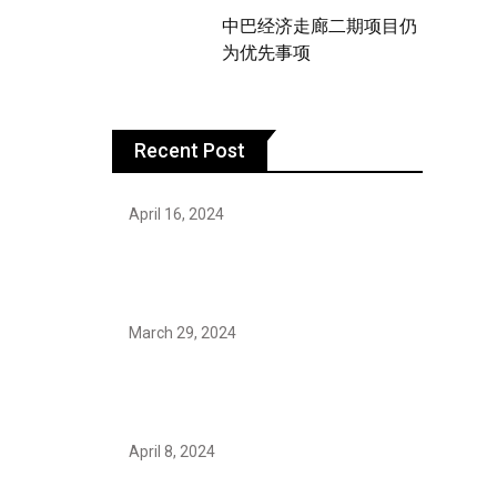
中巴经济走廊二期项目仍
为优先事项
Recent Post
April 16, 2024
Hareem Shah video leak: déjà vu of
controversial pattern?
March 29, 2024
Earth’s oldest earthquake evidence
found in South African rocks
April 8, 2024
Maryam Nafees says she will not