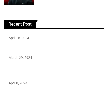
Recent Post
April 16, 2024
Hareem Shah video leak: déjà vu of controversial pattern?
March 29, 2024
Earth’s oldest earthquake evidence found in South African
rocks
April 8, 2024
Maryam Nafees says she will not work with Khalil Ur-
Rehman Qamar