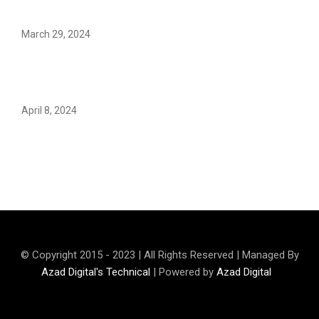
March 29, 2024
Earth’s oldest earthquake evidence found in South
African rocks
April 8, 2024
Maryam Nafees says she will not work with Khalil Ur-
Rehman Qamar
© Copyright 2015 - 2023 | All Rights Reserved | Managed By
Azad Digital's Technical
| Powered by
Azad Digital