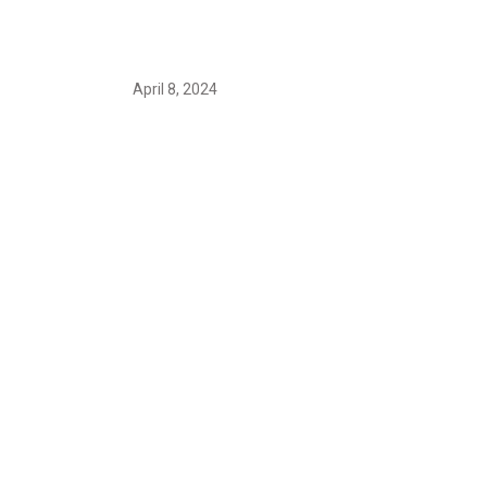
Earth’s oldest earthquake evidence
found in South African rocks
April 8, 2024
Maryam Nafees says she will not
work with Khalil Ur- Rehman Qamar