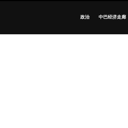
政治
中巴经济走廊
总统
宣布
授予
104
名巴
基斯
坦人