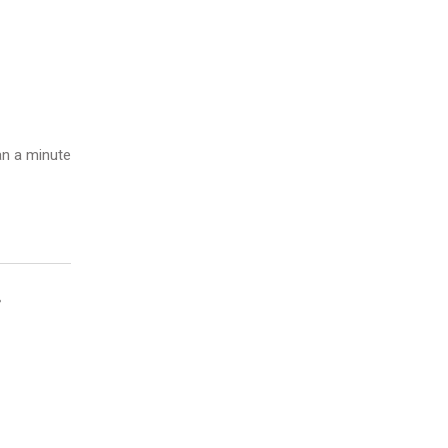
n a minute
。