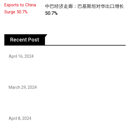
中巴经济走廊：巴基斯坦对华出口增长
50.7%
Recent Post
April 16, 2024
Hareem Shah video leak: déjà vu of controversial
pattern?
March 29, 2024
Earth’s oldest earthquake evidence found in South
African rocks
April 8, 2024
Maryam Nafees says she will not work with Khalil Ur-