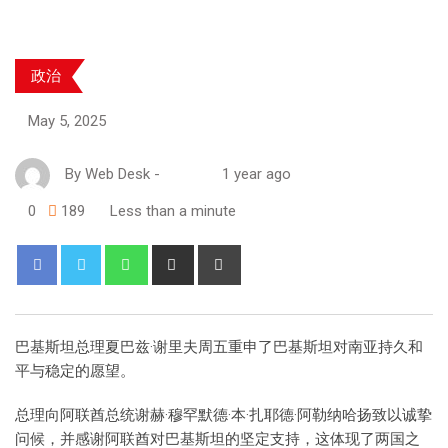
政治
May 5, 2025
By
Web Desk
-
1 year ago
0
189
Less than a minute
巴基斯坦总理夏巴兹·谢里夫周五重申了巴基斯坦对南亚持久和
平与稳定的愿望。
总理向阿联酋总统谢赫·穆罕默德·本·扎耶德·阿勒纳哈扬致以诚挚
问候，并感谢阿联酋对巴基斯坦的坚定支持，这体现了两国之