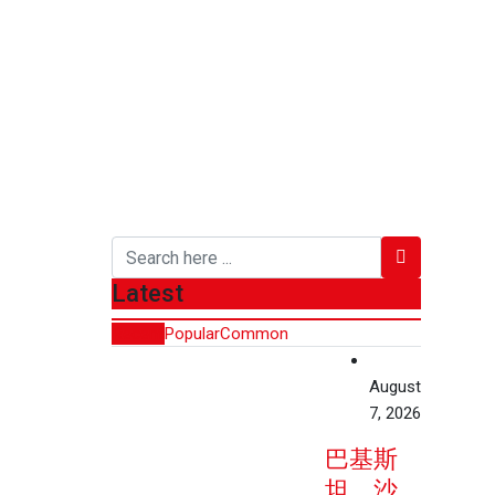
Latest
Recent
Popular
Common
August
7, 2026
巴基斯
坦、沙