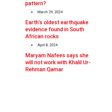
pattern?
March 29, 2024
Earth’s oldest earthquake
evidence found in South
African rocks
April 8, 2024
Maryam Nafees says she
will not work with Khalil Ur-
Rehman Qamar