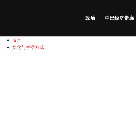
政治
中巴经济走廊
国际新闻
政治
中巴经济走廊
中巴关系
商业和财经
技术
文化与生活方式
总
理
谴
责