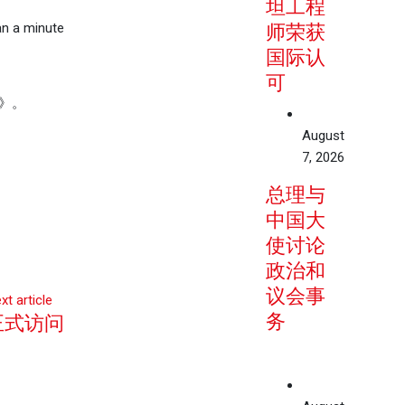
坦工程
n a minute
师荣获
国际认
可
》。
August
7, 2026
总理与
中国大
使讨论
政治和
议会事
xt article
务
正式访问