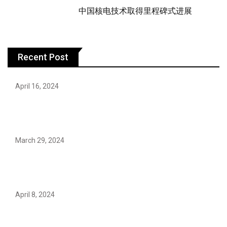
中国核电技术取得里程碑式进展
Recent Post
April 16, 2024
Hareem Shah video leak: déjà vu of controversial
pattern?
March 29, 2024
Earth’s oldest earthquake evidence found in South
African rocks
April 8, 2024
Maryam Nafees says she will not work with Khalil Ur-
Rehman Qamar