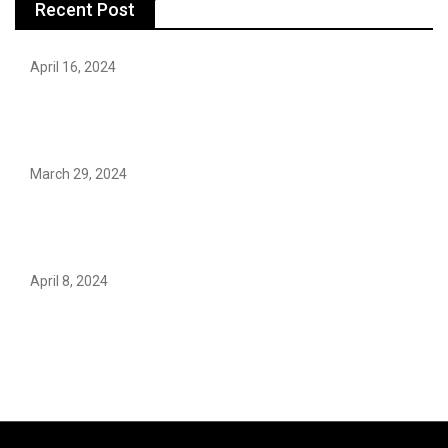
Recent Post
April 16, 2024
Hareem Shah video leak: déjà vu of controversial
pattern?
March 29, 2024
Earth’s oldest earthquake evidence found in South
African rocks
April 8, 2024
Maryam Nafees says she will not work with Khalil Ur-
Rehman Qamar