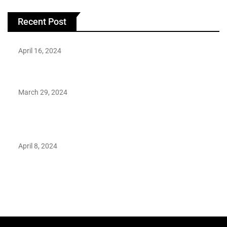
Recent Post
April 16, 2024
Hareem Shah video leak: déjà vu of controversial pattern?
March 29, 2024
Earth’s oldest earthquake evidence found in South African
rocks
April 8, 2024
Maryam Nafees says she will not work with Khalil Ur-
Rehman Qamar