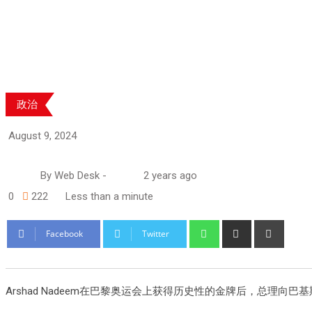
政治
August 9, 2024
By
Web Desk
-
2 years ago
0
222
Less than a minute
Whatsapp
Share
Print
Facebook
Twitter
via
Email
Arshad Nadeem在巴黎奥运会上获得历史性的金牌后，总理向