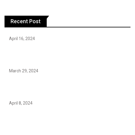
Recent Post
April 16, 2024
Hareem Shah video leak: déjà vu of controversial
pattern?
March 29, 2024
Earth’s oldest earthquake evidence found in South
African rocks
April 8, 2024
Maryam Nafees says she will not work with Khalil Ur-
Rehman Qamar