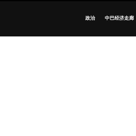
政治
中巴经济走廊
总理
夏巴
兹·谢
里夫
下周
将拜
访中