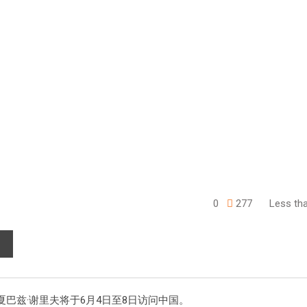
0
277
Less tha
巴兹·谢里夫将于6月4日至8日访问中国。