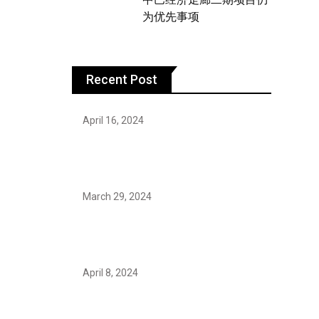
为优先事项
Recent Post
April 16, 2024
Hareem Shah video leak: déjà vu of
controversial pattern?
March 29, 2024
Earth’s oldest earthquake evidence
found in South African rocks
April 8, 2024
Maryam Nafees says she will not
work with Khalil Ur- Rehman Qamar