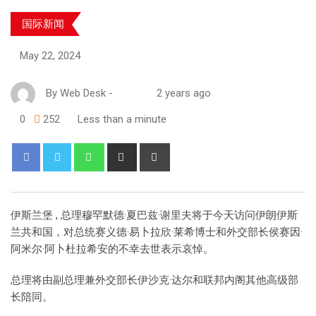
国际新闻
May 22, 2024
By
Web Desk
-
2 years ago
0
252
Less than a minute
伊斯兰堡 , 总理穆罕默德·夏巴兹·谢里夫将于今天访问伊朗伊斯
兰共和国，对总统赛义德·易卜拉欣·莱希博士和外交部长侯赛因·
阿米尔·阿卜杜拉希安的不幸去世表示哀悼。
总理将由副总理兼外交部长伊沙克·达尔和联邦内阁其他高级部
长陪同。