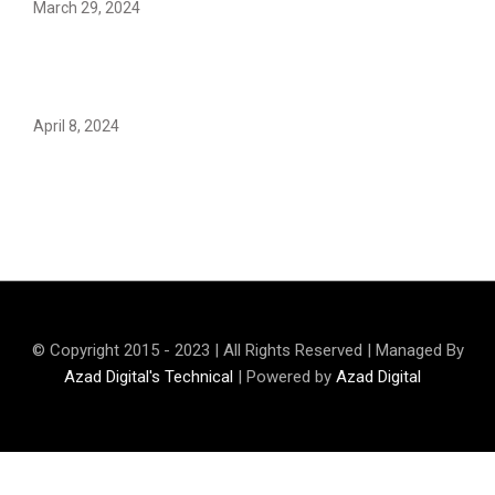
March 29, 2024
Earth’s oldest earthquake evidence found in South
African rocks
April 8, 2024
Maryam Nafees says she will not work with Khalil Ur-
Rehman Qamar
© Copyright 2015 - 2023 | All Rights Reserved | Managed By
Azad Digital's Technical
| Powered by
Azad Digital