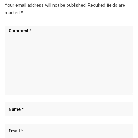
Your email address will not be published.
Required fields are
marked
*