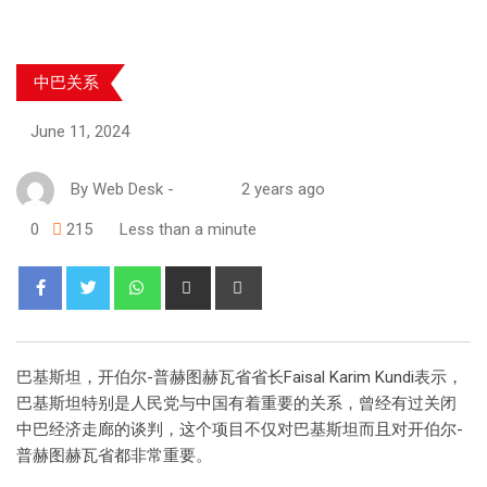
中巴关系
June 11, 2024
By
Web Desk
-
2 years ago
0
215
Less than a minute
巴基斯坦，开伯尔-普赫图赫瓦省省长Faisal Karim Kundi表示，
巴基斯坦特别是人民党与中国有着重要的关系，曾经有过关闭
中巴经济走廊的谈判，这个项目不仅对巴基斯坦而且对开伯尔-
普赫图赫瓦省都非常重要。