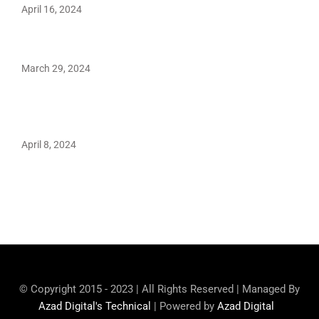
April 16, 2024
Hareem Shah video leak: déjà vu of controversial pattern?
March 29, 2024
Earth’s oldest earthquake evidence found in South African
rocks
April 8, 2024
Maryam Nafees says she will not work with Khalil Ur-
Rehman Qamar
© Copyright 2015 - 2023 | All Rights Reserved | Managed By
Azad Digital's Technical
| Powered by
Azad Digital