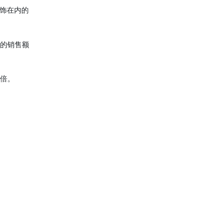
服饰在内的
位的销售额
两倍。