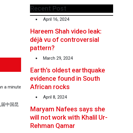
Recent Post
April 16, 2024
Hareem Shah video leak:
déjà vu of controversial
pattern?
March 29, 2024
Earth’s oldest earthquake
evidence found in South
African rocks
n a minute
April 8, 2024
九届中国昆
Maryam Nafees says she
will not work with Khalil Ur-
Rehman Qamar