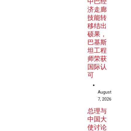
中巴经
济走廊
技能转
移结出
硕果，
巴基斯
坦工程
师荣获
国际认
可
August
7, 2026
总理与
中国大
使讨论