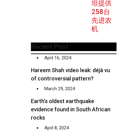
坦提供
258台
先进农
机
Recent Post
April 16, 2024
Hareem Shah video leak: déjà vu
of controversial pattern?
March 29, 2024
Earth’s oldest earthquake
evidence found in South African
rocks
April 8, 2024