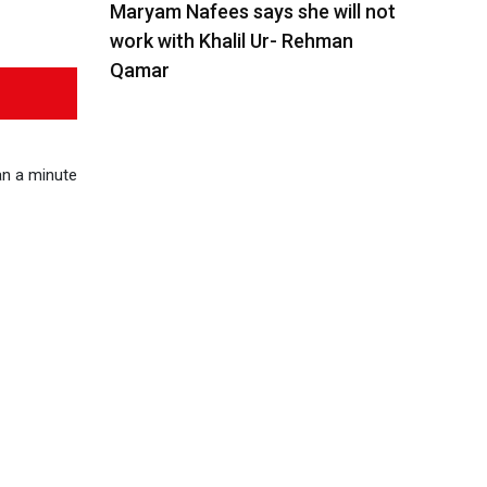
Maryam Nafees says she will not
work with Khalil Ur- Rehman
Qamar
n a minute