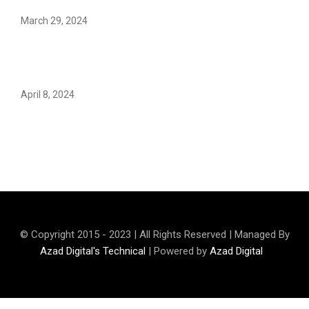
March 29, 2024
Earth’s oldest earthquake evidence found in South
African rocks
April 8, 2024
Maryam Nafees says she will not work with Khalil Ur-
Rehman Qamar
© Copyright 2015 - 2023 | All Rights Reserved | Managed By
Azad Digital's Technical
| Powered by
Azad Digital