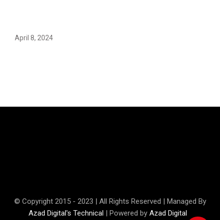
Earth’s oldest earthquake evidence found in South
African rocks
April 8, 2024
Maryam Nafees says she will not work with Khalil Ur-
Rehman Qamar
© Copyright 2015 - 2023 | All Rights Reserved | Managed By
Azad Digital's Technical
| Powered by
Azad Digital