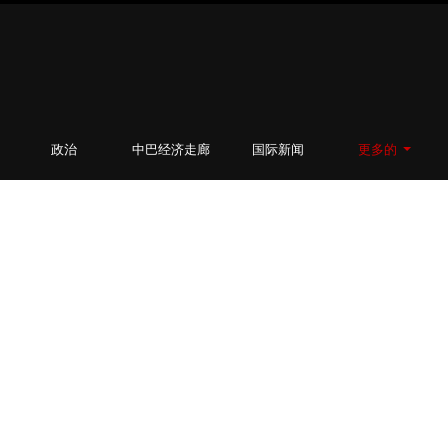
政治
中巴经济走廊
国际新闻
更多的
巴基
斯坦
各地
持续
寒冷