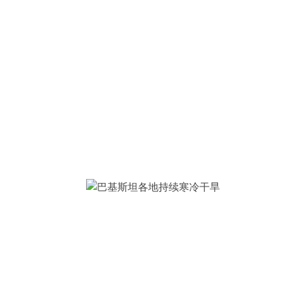
干旱
-
Home
文化与生活
-
方式
巴基
斯坦各地持
续寒冷干旱