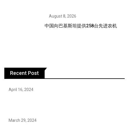
August 8, 2026
中国向巴基斯坦提供258台先进农机
Recent Post
April 16, 2024
Hareem Shah video leak: déjà vu of controversial
pattern?
March 29, 2024