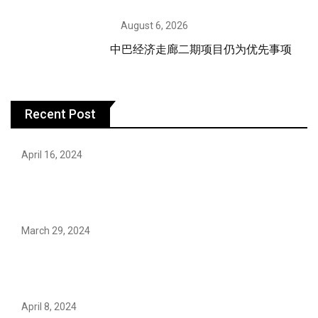
August 6, 2026
中巴经济走廊二期项目仍为优先事项
Recent Post
April 16, 2024
Hareem Shah video leak: déjà vu of controversial
pattern?
March 29, 2024
Earth’s oldest earthquake evidence found in South
African rocks
April 8, 2024