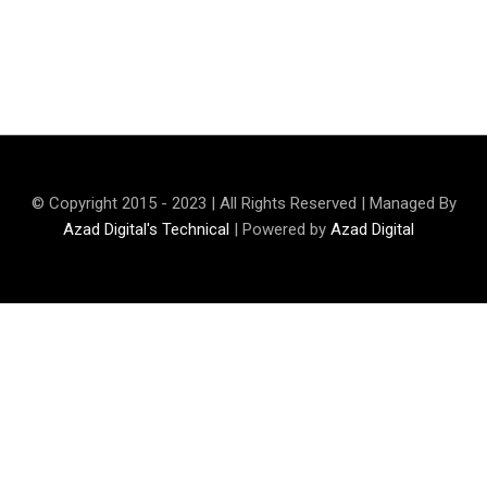
Maryam Nafees says she will not work with Khalil Ur-
Rehman Qamar
© Copyright 2015 - 2023 | All Rights Reserved | Managed By
Azad Digital's Technical
| Powered by
Azad Digital