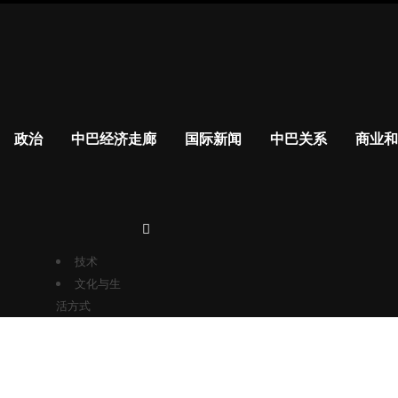
政治
中巴经济走廊
政治
中巴经济走廊
国际新闻
中巴关系
商业和
国际新闻
更多的
中巴关系
商业和财
经
技术
文化与生
活方式
Skip
to
content