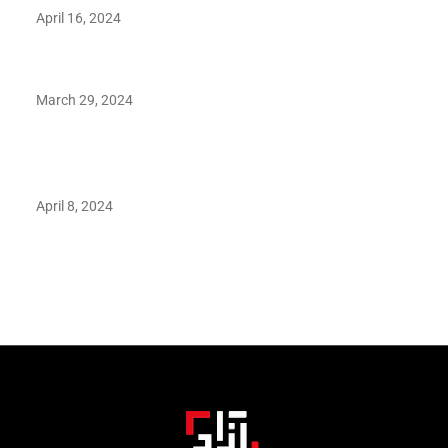
April 16, 2024
Hareem Shah video leak: déjà vu of controversial pattern?
March 29, 2024
Earth’s oldest earthquake evidence found in South African
rocks
April 8, 2024
Maryam Nafees says she will not work with Khalil Ur-
Rehman Qamar