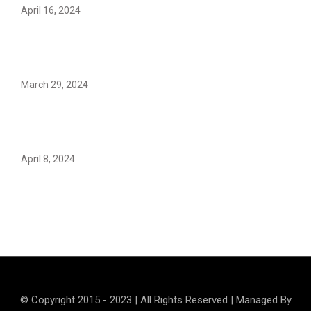
April 16, 2024
Hareem Shah video leak: déjà vu of controversial
pattern?
March 29, 2024
Earth’s oldest earthquake evidence found in South
African rocks
April 8, 2024
Maryam Nafees says she will not work with Khalil Ur-
Rehman Qamar
© Copyright 2015 - 2023 | All Rights Reserved | Managed By