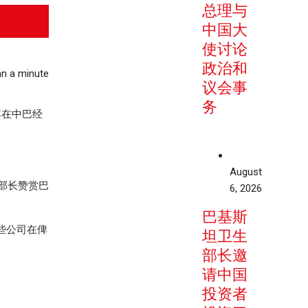
总理与
中国大
使讨论
政治和
n a minute
议会事
务
其在中巴经
August
部长赞赏巴
6, 2026
巴基斯
这些公司在俾
坦卫生
部长邀
请中国
投资者