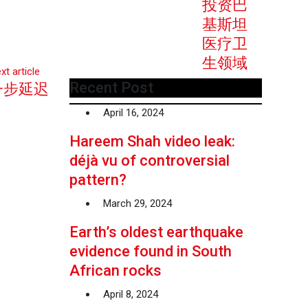
投资巴
基斯坦
医疗卫
生领域
xt article
Recent Post
一步延迟
April 16, 2024
Hareem Shah video leak:
déjà vu of controversial
pattern?
March 29, 2024
Earth’s oldest earthquake
evidence found in South
African rocks
April 8, 2024