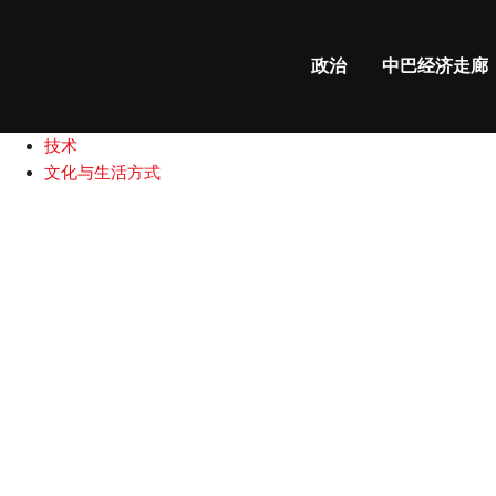
政治
中巴经济走廊
国际新闻
政治
中巴经济走廊
中巴关系
商业和财经
技术
文化与生活方式
副
总
理
邀