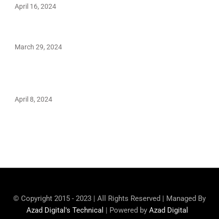
April 16, 2024
Hareem Shah video leak: déjà vu of controversial pattern?
March 29, 2024
Earth’s oldest earthquake evidence found in South African
rocks
April 8, 2024
Maryam Nafees says she will not work with Khalil Ur-
Rehman Qamar
© Copyright 2015 - 2023 | All Rights Reserved | Managed By
Azad Digital's Technical
| Powered by
Azad Digital