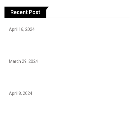
Recent Post
April 16, 2024
Hareem Shah video leak: déjà vu of controversial
pattern?
March 29, 2024
Earth’s oldest earthquake evidence found in South
African rocks
April 8, 2024
Maryam Nafees says she will not work with Khalil Ur-
Rehman Qamar