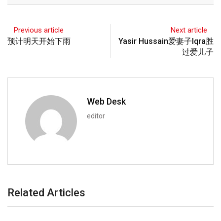
Previous article
Next article
预计明天开始下雨
Yasir Hussain爱妻子Iqra胜
过爱儿子
Web Desk
editor
Related Articles