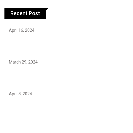
Recent Post
April 16, 2024
Hareem Shah video leak: déjà vu of controversial
pattern?
March 29, 2024
Earth’s oldest earthquake evidence found in South
African rocks
April 8, 2024
Maryam Nafees says she will not work with Khalil Ur-
Rehman Qamar