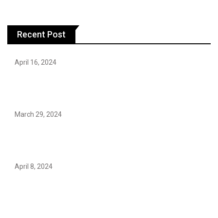
Recent Post
April 16, 2024
Hareem Shah video leak: déjà vu of controversial
pattern?
March 29, 2024
Earth’s oldest earthquake evidence found in South
African rocks
April 8, 2024
Maryam Nafees says she will not work with Khalil Ur-
Rehman Qamar