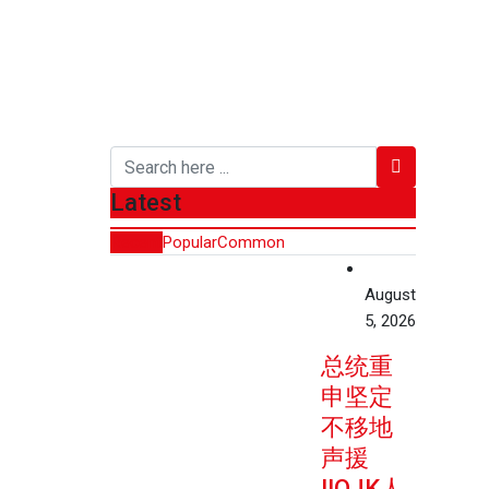
Latest
Recent
Popular
Common
August
5, 2026
总统重
申坚定
不移地
声援
IIOJK人