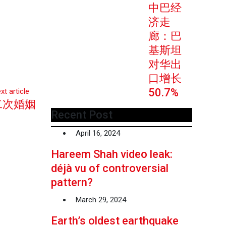
中巴经
济走
廊：巴
基斯坦
对华出
口增长
50.7%
xt article
第二次婚姻
Recent Post
April 16, 2024
Hareem Shah video leak:
déjà vu of controversial
pattern?
March 29, 2024
Earth’s oldest earthquake