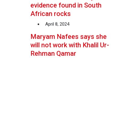
evidence found in South
African rocks
April 8, 2024
Maryam Nafees says she
will not work with Khalil Ur-
Rehman Qamar