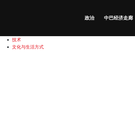
政治
中巴经济走廊
国际新闻
政治
中巴经济走廊
中巴关系
商业和财经
技术
文化与生活方式
中
国
血
红