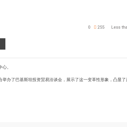
0
255
Less tha
中心。
合举办了巴基斯坦投资贸易洽谈会，展示了这一变革性形象，凸显了