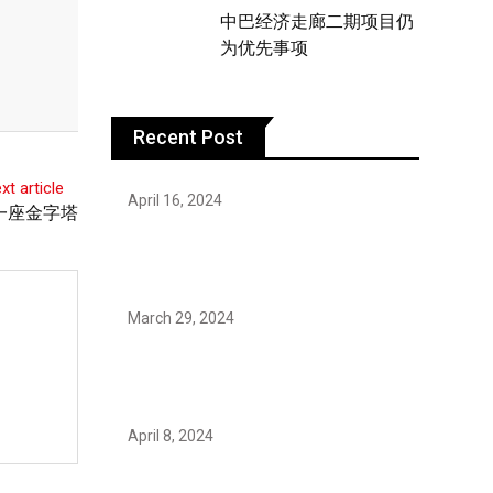
中巴经济走廊二期项目仍
为优先事项
Recent Post
xt article
April 16, 2024
一座金字塔
Hareem Shah video leak: déjà vu of
controversial pattern?
March 29, 2024
Earth’s oldest earthquake evidence
found in South African rocks
April 8, 2024
Maryam Nafees says she will not