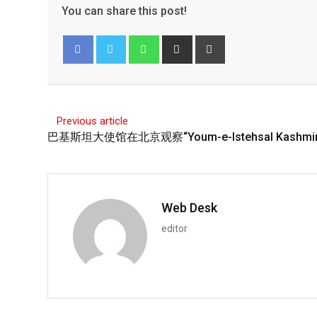
You can share this post!
Facebook
Twitter
Previous article
巴基斯坦大使馆在北京观察“Youm-e-Istehsal Kashmi
Web Desk
editor