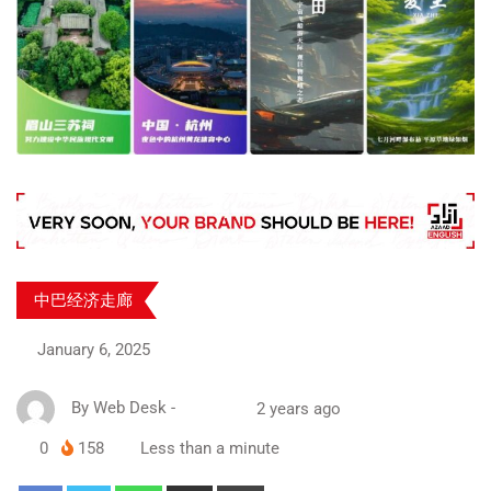
中巴经济走廊
January 6, 2025
By
Web Desk
-
2 years ago
0
158
Less than a minute