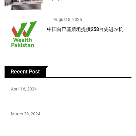
August 8, 2026
中国向巴基斯坦提供258台先进农机
Recent Post
April 16, 2024
Hareem Shah video leak: déjà vu of controversial pattern?
March 29, 2024
Earth’s oldest earthquake evidence found in South African
rocks