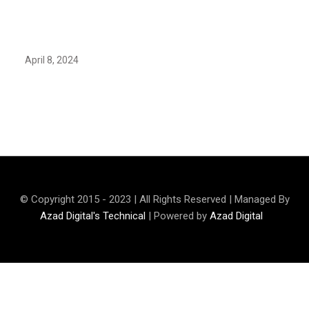
Earth’s oldest earthquake evidence found in South
African rocks
April 8, 2024
Maryam Nafees says she will not work with Khalil Ur-
Rehman Qamar
© Copyright 2015 - 2023 | All Rights Reserved | Managed By
Azad Digital's Technical
| Powered by
Azad Digital