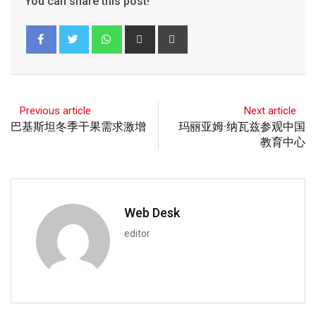
You can share this post!
Previous article
Next article
巴基斯坦冬季干果需求激增
玛丽亚姆·纳瓦兹参观中国
教育中心
Web Desk
editor