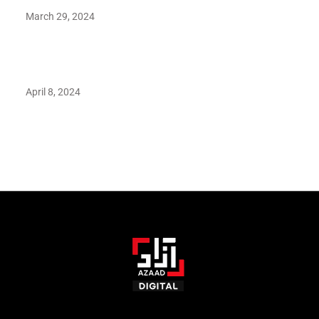
March 29, 2024
Earth’s oldest earthquake evidence found in South African
rocks
April 8, 2024
Maryam Nafees says she will not work with Khalil Ur-
Rehman Qamar