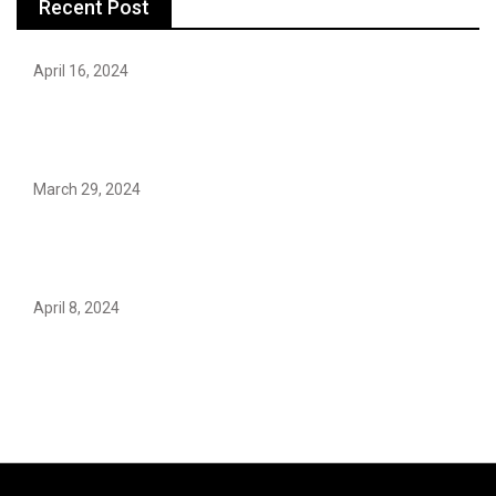
Recent Post
April 16, 2024
Hareem Shah video leak: déjà vu of controversial
pattern?
March 29, 2024
Earth’s oldest earthquake evidence found in South
African rocks
April 8, 2024
Maryam Nafees says she will not work with Khalil Ur-
Rehman Qamar