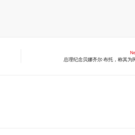
Ne
总理纪念贝娜齐尔·布托，称其为