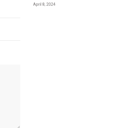
April 8, 2024
Maryam Nafees says she will not
work with Khalil Ur- Rehman Qamar