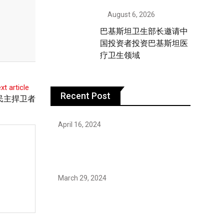
August 6, 2026
巴基斯坦卫生部长邀请中
国投资者投资巴基斯坦医
疗卫生领域
xt article
Recent Post
民主捍卫者
April 16, 2024
Hareem Shah video leak: déjà vu of
controversial pattern?
March 29, 2024
Earth’s oldest earthquake evidence
found in South African rocks