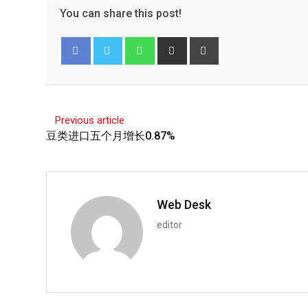
You can share this post!
Facebook
Twitter
Previous article
豆类进口五个月增长0.87%
Web Desk
editor