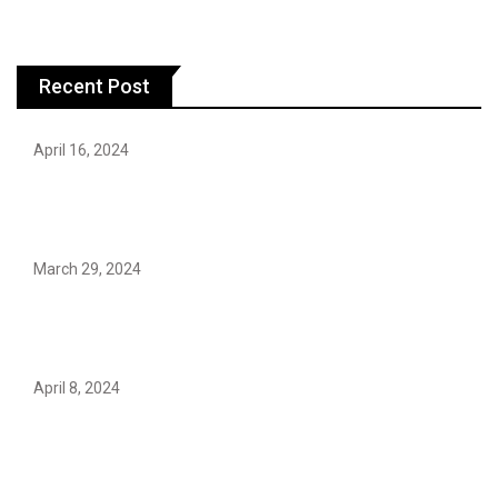
Recent Post
April 16, 2024
Hareem Shah video leak: déjà vu of controversial
pattern?
March 29, 2024
Earth’s oldest earthquake evidence found in South
African rocks
April 8, 2024
Maryam Nafees says she will not work with Khalil Ur-
Rehman Qamar