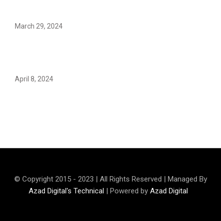
pattern?
March 29, 2024
Earth’s oldest earthquake evidence found in South
African rocks
April 8, 2024
Maryam Nafees says she will not work with Khalil Ur-
Rehman Qamar
© Copyright 2015 - 2023 | All Rights Reserved | Managed By
Azad Digital's Technical
| Powered by
Azad Digital