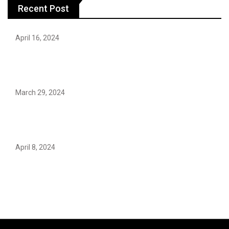
Recent Post
April 16, 2024
Hareem Shah video leak: déjà vu of controversial
pattern?
March 29, 2024
Earth’s oldest earthquake evidence found in South
African rocks
April 8, 2024
Maryam Nafees says she will not work with Khalil Ur-
Rehman Qamar