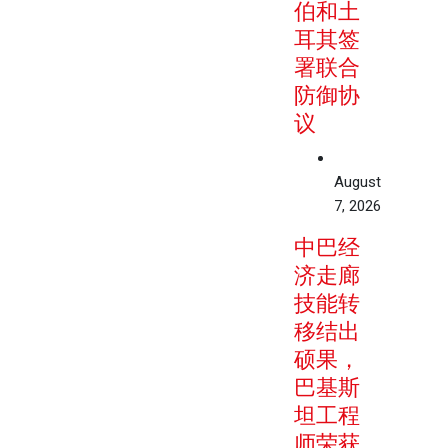
伯和土
耳其签
署联合
防御协
议
August
7, 2026
中巴经
济走廊
技能转
移结出
硕果，
巴基斯
坦工程
师荣获