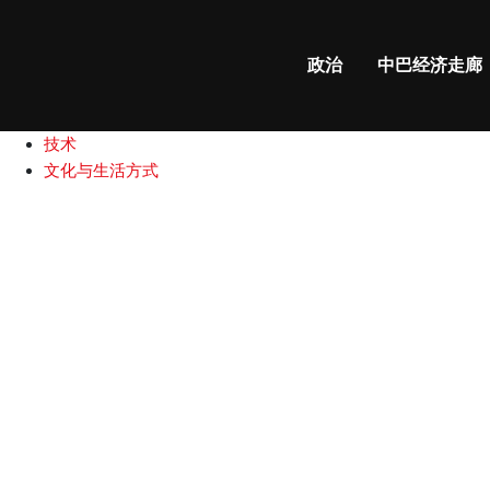
政治
中巴经济走廊
国际新闻
政治
中巴经济走廊
中巴关系
商业和财经
技术
文化与生活方式
山
东
省
博