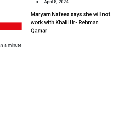
April 8, 2024
Maryam Nafees says she will not
work with Khalil Ur- Rehman
Qamar
n a minute