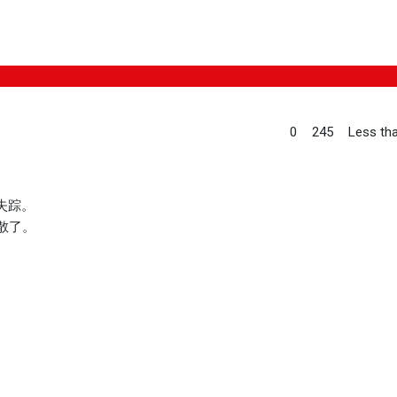
0
245
Less tha
。
失踪。
走散了。