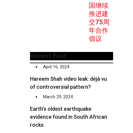
国继续
推进建
交75周
年合作
倡议
Recent Post
April 16, 2024
Hareem Shah video leak: déjà vu
of controversial pattern?
March 29, 2024
Earth’s oldest earthquake
evidence found in South African
rocks