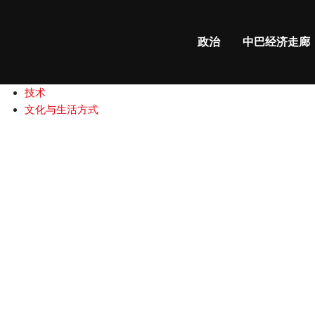
政治
中巴经济走廊
政治
中巴经济走廊
国际新闻
中巴关系
商业和财经
技术
文化与生活方式
学
生
在
伊