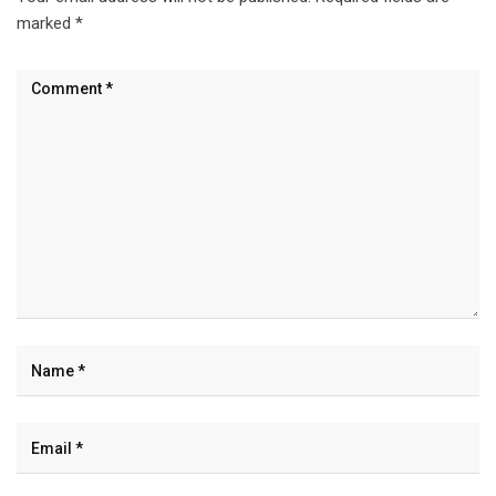
marked
*